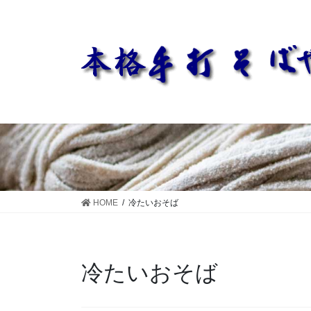
コ
ナ
ン
ビ
テ
ゲ
ン
ー
ツ
シ
に
ョ
移
ン
動
に
移
動
HOME
冷たいおそば
冷たいおそば