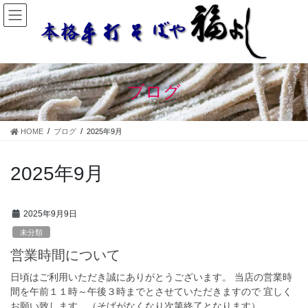
コ
ナ
ン
ビ
テ
ゲ
ン
ー
ツ
シ
に
ョ
ブログ
移
ン
動
に
移
HOME
ブログ
2025年9月
動
2025年9月
2025年9月9日
未分類
営業時間について
日頃はご利用いただき誠にありがとうございます。 当店の営業時
間を午前１１時～午後３時までとさせていただきますので 宜しく
お願い致します。（そばがなくなり次第終了となります）